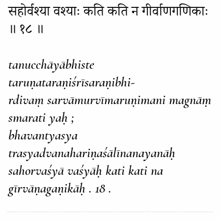
सहोर्वश्या वश्याः कति कति न गीर्वाणगणिकाः
॥ १८ ॥
tanucchāyābhiste
taruṇataraṇiśrīsaraṇibhi-
rdivaṃ sarvāmurvīmaruṇimani magnāṃ
smarati yaḥ ;
bhavantyasya
trasyadvanahariṇaśālīnanayanāḥ
sahorvaśyā vaśyāḥ kati kati na
gīrvāṇagaṇikāḥ . 18 .