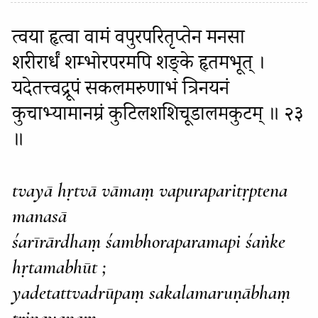
त्वया हृत्वा वामं वपुरपरितृप्तेन मनसा
शरीरार्धं शम्भोरपरमपि शङ्के हृतमभूत् ।
यदेतत्त्वद्रूपं सकलमरुणाभं त्रिनयनं
कुचाभ्यामानम्रं कुटिलशशिचूडालमकुटम् ॥ २३
॥
tvayā hṛtvā vāmaṃ vapuraparitṛptena
manasā
śarīrārdhaṃ śambhoraparamapi śaṅke
hṛtamabhūt ;
yadetattvadrūpaṃ sakalamaruṇābhaṃ
trinayanaṃ