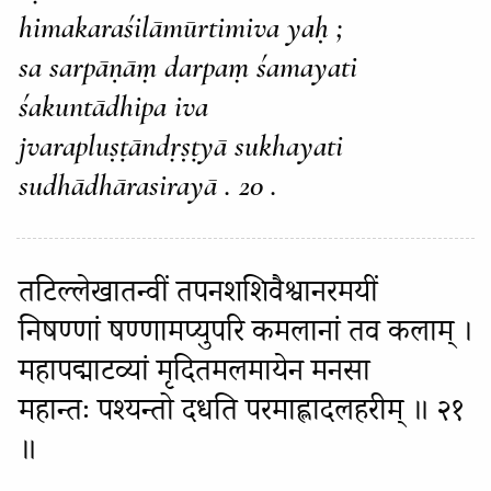
himakaraśilāmūrtimiva yaḥ ;
sa sarpāṇāṃ darpaṃ śamayati
śakuntādhipa iva
jvarapluṣṭāndṛṣṭyā sukhayati
sudhādhārasirayā . 20 .
तटिल्लेखातन्वीं तपनशशिवैश्वानरमयीं
निषण्णां षण्णामप्युपरि कमलानां तव कलाम् ।
महापद्माटव्यां मृदितमलमायेन मनसा
महान्तः पश्यन्तो दधति परमाह्लादलहरीम् ॥ २१
॥