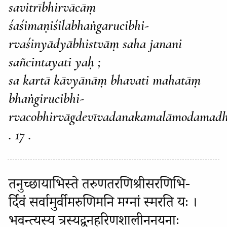
savitrībhirvācāṃ
śaśimaṇiśilābhaṅgarucibhi-
rvaśinyādyābhistvāṃ saha janani
sañcintayati yaḥ ;
sa kartā kāvyānāṃ bhavati mahatāṃ
bhaṅgirucibhi-
rvacobhirvāgdevīvadanakamalāmodamadh
. 17 .
तनुच्छायाभिस्ते तरुणतरणिश्रीसरणिभि-
र्दिवं सर्वामुर्वीमरुणिमनि मग्नां स्मरति यः ।
भवन्त्यस्य त्रस्यद्वनहरिणशालीननयनाः