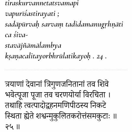
tiraskurvannetatsvamapi
vapurīśastirayati ;
sadāpūrvaḥ sarvaṃ tadidamanugṛhṇāti
ca śiva-
stavājñāmālambya
kṣaṇacalitayorbhrūlatikayoḥ . 24 .
त्रयाणां देवानां त्रिगुणजनितानां तव शिवे
भवेत्पूजा पूजा तव चरणयोर्या विरचिता ।
तथाहि त्वत्पादोद्वहनमणिपीठस्य निकटे
स्थिता ह्येते शश्वन्मुकुलितकरोत्तंसमकुटाः ॥
२५ ॥