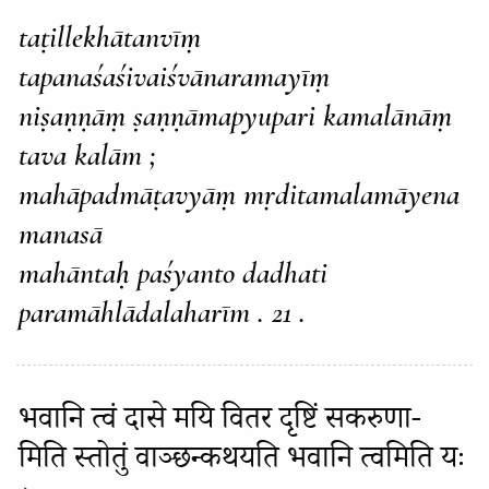
taṭillekhātanvīṃ
tapanaśaśivaiśvānaramayīṃ
niṣaṇṇāṃ ṣaṇṇāmapyupari kamalānāṃ
tava kalām ;
mahāpadmāṭavyāṃ mṛditamalamāyena
manasā
mahāntaḥ paśyanto dadhati
paramāhlādalaharīm . 21 .
भवानि त्वं दासे मयि वितर दृष्टिं सकरुणा-
मिति स्तोतुं वाञ्छन्कथयति भवानि त्वमिति यः