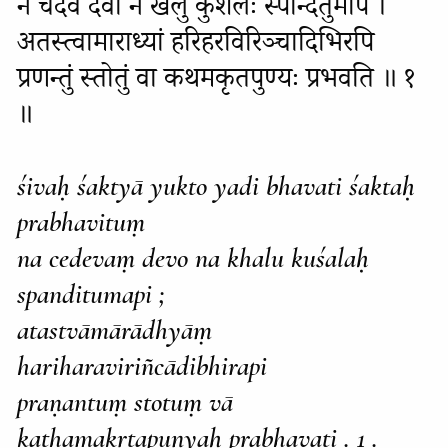
न चेदेवं देवो न खलु कुशलः स्पन्दितुमपि ।
अतस्त्वामाराध्यां हरिहरविरिञ्चादिभिरपि
प्रणन्तुं स्तोतुं वा कथमकृतपुण्यः प्रभवति ॥ १
॥
śivaḥ śaktyā yukto yadi bhavati śaktaḥ
prabhavituṃ
na cedevaṃ devo na khalu kuśalaḥ
spanditumapi ;
atastvāmārādhyāṃ
hariharaviriñcādibhirapi
praṇantuṃ stotuṃ vā
kathamakṛtapuṇyaḥ prabhavati . 1 .