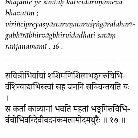
bhajante ye santaḥ katicidaruṇāmeva
bhavatīm ;
viriñcipreyasyāstaruṇataruśṛṅgāralaharī-
gabhīrābhirvāgbhirvidadhati satāṃ
rañjanamamī . 16 .
सवित्रीभिर्वाचां शशिमणिशिलाभङ्गरुचिभि-
र्वशिन्याद्याभिस्त्वां सह जननि सञ्चिन्तयति यः
।
स कर्ता काव्यानां भवति महतां भङ्गिरुचिभि-
र्वचोभिर्वाग्देवीवदनकमलामोदमधुरैः ॥ १७ ॥