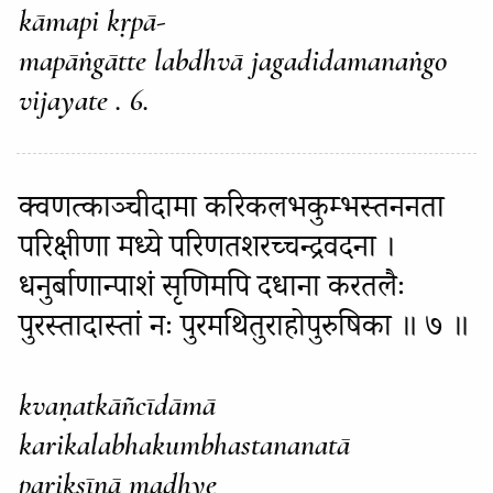
kāmapi kṛpā-
mapāṅgātte labdhvā jagadidamanaṅgo
vijayate . 6.
क्वणत्काञ्चीदामा करिकलभकुम्भस्तननता
परिक्षीणा मध्ये परिणतशरच्चन्द्रवदना ।
धनुर्बाणान्पाशं सृणिमपि दधाना करतलैः
पुरस्तादास्तां नः पुरमथितुराहोपुरुषिका ॥ ७ ॥
kvaṇatkāñcīdāmā
karikalabhakumbhastananatā
parikṣīṇā madhye