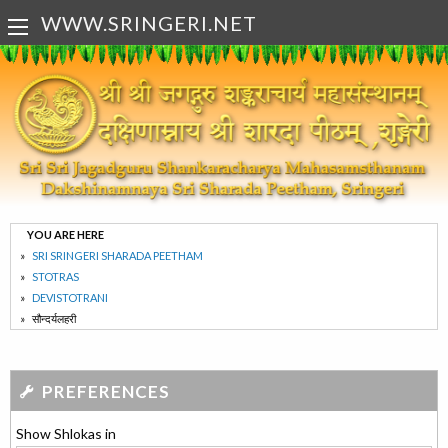
WWW.SRINGERI.NET
YOU ARE HERE
SRI SRINGERI SHARADA PEETHAM
STOTRAS
DEVISTOTRANI
सौन्दर्यलहरी
PREFERENCES
Show Shlokas in