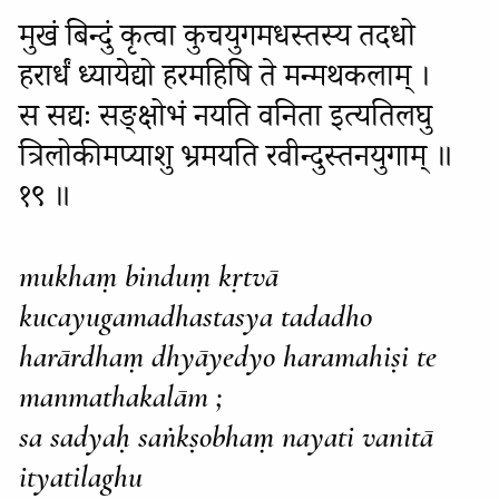
मुखं बिन्दुं कृत्वा कुचयुगमधस्तस्य तदधो
हरार्धं ध्यायेद्यो हरमहिषि ते मन्मथकलाम् ।
स सद्यः सङ्क्षोभं नयति वनिता इत्यतिलघु
त्रिलोकीमप्याशु भ्रमयति रवीन्दुस्तनयुगाम् ॥
१९ ॥
mukhaṃ binduṃ kṛtvā
kucayugamadhastasya tadadho
harārdhaṃ dhyāyedyo haramahiṣi te
manmathakalām ;
sa sadyaḥ saṅkṣobhaṃ nayati vanitā
ityatilaghu