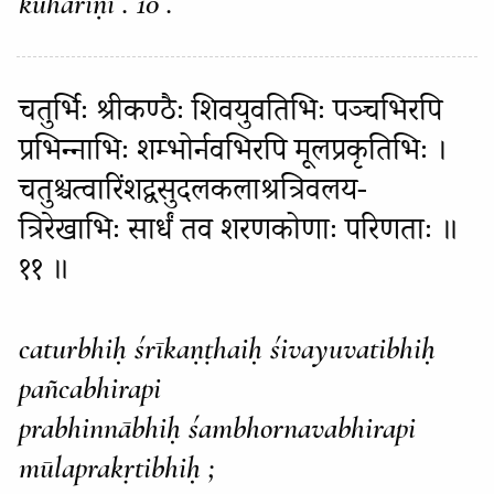
kuhariṇi . 10 .
चतुर्भिः श्रीकण्ठैः शिवयुवतिभिः पञ्चभिरपि
प्रभिन्नाभिः शम्भोर्नवभिरपि मूलप्रकृतिभिः ।
चतुश्चत्वारिंशद्वसुदलकलाश्रत्रिवलय-
त्रिरेखाभिः सार्धं तव शरणकोणाः परिणताः ॥
११ ॥
caturbhiḥ śrīkaṇṭhaiḥ śivayuvatibhiḥ
pañcabhirapi
prabhinnābhiḥ śambhornavabhirapi
mūlaprakṛtibhiḥ ;