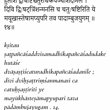
हुताशे द्वाषष्टिश्चतुरधिकपञ्चाशदनिले ।
दिवि द्विःषट्त्रिंशन्मनसि च चतुःषष्टिरिति ये
मयूखास्तेषामप्युपरि तव पादाम्बुजयुगम् ॥
१४॥
kṣitau
ṣaṭpañcāśaddvisamadhikapañcāśadudake
hutāśe
dvāṣaṣṭiścaturadhikapañcāśadanile ;
divi dviḥṣaṭtriṃśanmanasi ca
catuḥṣaṣṭiriti ye
mayūkhāsteṣāmapyupari tava
pādāmbujayugam . 14.