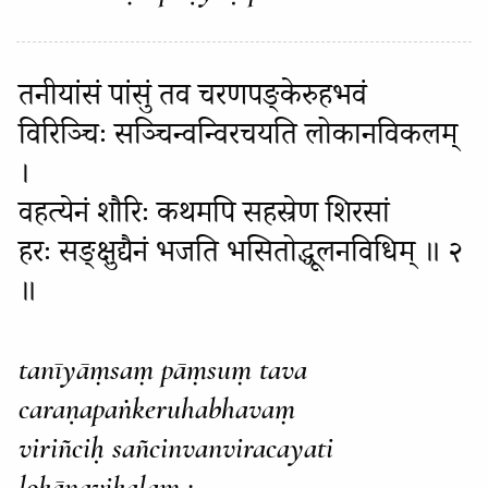
तनीयांसं पांसुं तव चरणपङ्केरुहभवं
विरिञ्चिः सञ्चिन्वन्विरचयति लोकानविकलम्
।
वहत्येनं शौरिः कथमपि सहस्रेण शिरसां
हरः सङ्क्षुद्यैनं भजति भसितोद्धूलनविधिम् ॥ २
॥
tanīyāṃsaṃ pāṃsuṃ tava
caraṇapaṅkeruhabhavaṃ
viriñciḥ sañcinvanviracayati
lokānavikalam ;