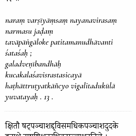
naraṃ varṣīyāṃsaṃ nayanavirasaṃ
narmasu jaḍaṃ
tavāpāṅgāloke patitamanudhāvanti
śataśaḥ ;
galadveṇībandhāḥ
kucakalaśavisrastasicayā
haṭhāttruṭyatkāñcyo vigalitadukūlā
yuvatayaḥ . 13 .
क्षितौ षट्पञ्चाशद्द्विसमधिकपञ्चाशदुदके