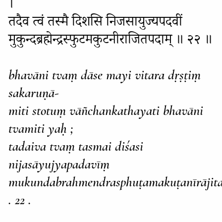
।
तदैव त्वं तस्मै दिशसि निजसायुज्यपदवीं
मुकुन्दब्रह्मेन्द्रस्फुटमकुटनीराजितपदाम् ॥ २२ ॥
bhavāni tvaṃ dāse mayi vitara dṛṣṭiṃ
sakaruṇā-
miti stotuṃ vāñchankathayati bhavāni
tvamiti yaḥ ;
tadaiva tvaṃ tasmai diśasi
nijasāyujyapadavīṃ
mukundabrahmendrasphuṭamakuṭanīrājit
. 22 .