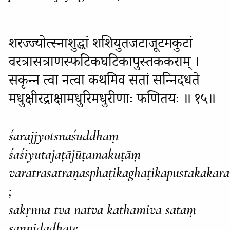
शरज्ज्योत्स्नाशुद्धां शशियुतजटाजूटमकुटां
वरत्रासत्राणस्फटिकघटिकापुस्तककराम् ।
सकृन्न त्वा नत्वा कथमिव सतां सन्निदधते
मधुक्षीरद्राक्षामधुरिमधुरीणाः फणितयः ॥ १५॥
śarajjyotsnāśuddhāṃ
śaśiyutajaṭājūṭamakuṭāṃ
varatrāsatrāṇasphaṭikaghaṭikāpustakakar
;
sakṛnna tvā natvā kathamiva satāṃ
sannidadhate