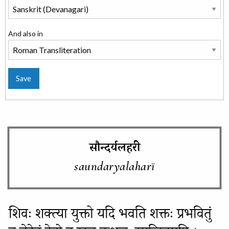
And also in
सौन्दर्यलहरी
saundaryalaharī
शिवः शक्त्या युक्तो यदि भवति शक्तः प्रभवितुं