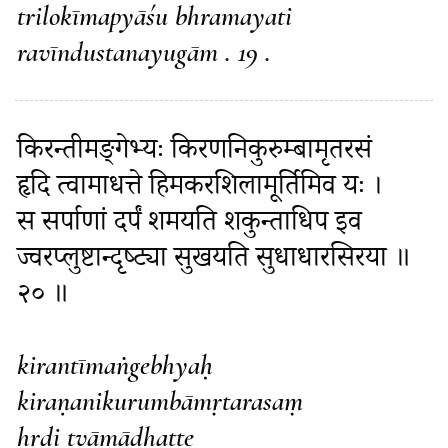
trilokīmapyāśu bhramayati
ravīndustanayugām . 19 .
किरन्तीमङ्गेभ्यः किरणनिकुरुम्बामृतरसं
हृदि त्वामाधत्ते हिमकरशिलामूर्तिमिव यः ।
स सर्पाणां दर्पं शमयति शकुन्ताधिप इव
ज्वरप्लुष्टान्दृष्ट्या सुखयति सुधाधारसिरया ॥
२० ॥
kirantīmaṅgebhyaḥ
kiraṇanikurumbāmṛtarasaṃ
hṛdi tvāmādhatte