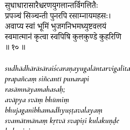
सुधाधारासारैश्चरणयुगलान्तर्विगलितैः
प्रपञ्चं सिञ्चन्ती पुनरपि रसाम्नायमहसः।
अवाप्य स्वां भूमिं भुजगनिभमध्युष्टवलयं
स्वमात्मानं कृत्वा स्वपिषि कुलकुण्डे कुहरिणि
॥ १० ॥
sudhādhārāsāraiścaraṇayugalāntarvigalita
prapañcaṃ siñcantī punarapi
rasāmnāyamahasaḥ;
avāpya svāṃ bhūmiṃ
bhujaganibhamadhyuṣṭavalayaṃ
svamātmānaṃ kṛtvā svapiṣi kulakuṇḍe