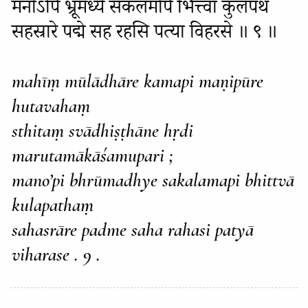
मनोऽपि भ्रूमध्ये सकलमपि भित्त्वा कुलपथं
सहस्रारे पद्मे सह रहसि पत्या विहरसे ॥ ९ ॥
mahīṃ mūlādhāre kamapi maṇipūre
hutavahaṃ
sthitaṃ svādhiṣṭhāne hṛdi
marutamākāśamupari ;
mano’pi bhrūmadhye sakalamapi bhittvā
kulapathaṃ
sahasrāre padme saha rahasi patyā
viharase . 9 .