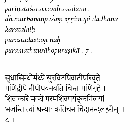
pariṇataśaraccandravadanā ;
dhanurbāṇānpāśaṃ sṛṇimapi dadhānā
karatalaiḥ
purastādāstāṃ naḥ
puramathiturāhopuruṣikā . 7 .
सुधासिन्धोर्मध्ये सुरविटपिवाटीपरिवृते
मणिद्वीपे नीपोपवनवति चिन्तामणिगृहे ।
शिवाकारे मञ्चे परमशिवपर्यङ्कनिलयां
भजन्ति त्वां धन्याः कतिचन चिदानन्दलहरीम् ॥
८ ॥