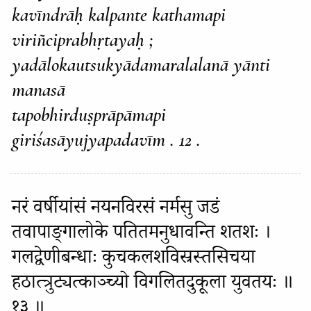
kavīndrāḥ kalpante kathamapi
viriñciprabhṛtayaḥ ;
yadālokautsukyādamaralalanā yānti
manasā
tapobhirduṣprāpāmapi
giriśasāyujyapadavīm . 12 .
नरं वर्षीयांसं नयनविरसं नर्मसु जडं
तवापाङ्गालोके पतितमनुधावन्ति शतशः ।
गलद्वेणीबन्धाः कुचकलशविस्रस्तसिचया
हठात्त्रुट्यत्काञ्च्यो विगलितदुकूला युवतयः ॥
१३ ॥