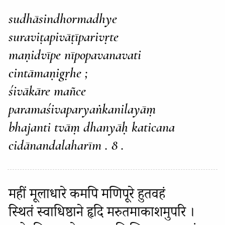
sudhāsindhormadhye
suraviṭapivāṭīparivṛte
maṇidvīpe nīpopavanavati
cintāmaṇigṛhe ;
śivākāre mañce
paramaśivaparyaṅkanilayāṃ
bhajanti tvāṃ dhanyāḥ katicana
cidānandalaharīm . 8 .
महीं मूलाधारे कमपि मणिपूरे हुतवहं
स्थितं स्वाधिष्ठाने हृदि मरुतमाकाशमुपरि ।