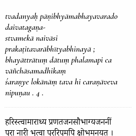
tvadanyaḥ pāṇibhyāmabhayavarado
daivatagaṇa-
stvamekā naivāsi
prakaṭitavarābhītyabhinayā ;
bhayāttrātuṃ dātuṃ phalamapi ca
vāñchāsamadhikaṃ
śaraṇye lokānāṃ tava hi caraṇāveva
nipuṇau . 4 .
हरिस्त्वामाराध्य प्रणतजनसौभाग्यजननीं
पुरा नारी भूत्वा पुररिपुमपि क्षोभमनयत् ।