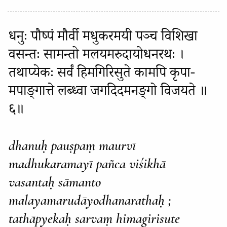
धनुः पौष्पं मौर्वी मधुकरमयी पञ्च विशिखा
वसन्तः सामन्तो मलयमरुदायोधनरथः ।
तथाप्येकः सर्वं हिमगिरिसुते कामपि कृपा-
मपाङ्गात्ते लब्ध्वा जगदिदमनङ्गो विजयते ॥
६॥
dhanuḥ pauṣpaṃ maurvī
madhukaramayī pañca viśikhā
vasantaḥ sāmanto
malayamarudāyodhanarathaḥ ;
tathāpyekaḥ sarvaṃ himagirisute