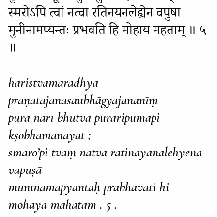
स्मरोऽपि त्वां नत्वा रतिनयनलेह्येन वपुषा
मुनीनामप्यन्तः प्रभवति हि मोहाय महताम् ॥ ५
॥
haristvāmārādhya
praṇatajanasaubhāgyajananīṃ
purā nārī bhūtvā puraripumapi
kṣobhamanayat ;
smaro’pi tvāṃ natvā ratinayanalehyena
vapuṣā
munīnāmapyantaḥ prabhavati hi
mohāya mahatām . 5 .