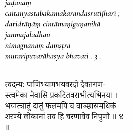
jaḍānāṃ
caitanyastabakamakarandasrutijharī ;
daridrāṇāṃ cintāmaṇiguṇanikā
janmajaladhau
nimagnānāṃ daṃṣṭrā
muraripuvarāhasya bhavati . 3 .
त्वदन्यः पाणिभ्यामभयवरदो दैवतगण-
स्त्वमेका नैवासि प्रकटितवराभीत्यभिनया ।
भयात्त्रातुं दातुं फलमपि च वाञ्छासमधिकं
शरण्ये लोकानां तव हि चरणावेव निपुणौ ॥ ४
॥