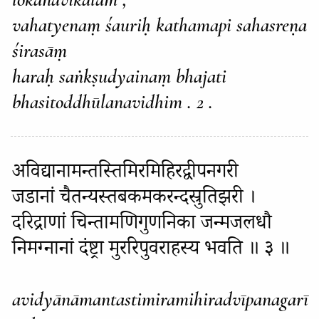
vahatyenaṃ śauriḥ kathamapi sahasreṇa
śirasāṃ
haraḥ saṅkṣudyainaṃ bhajati
bhasitoddhūlanavidhim . 2 .
अविद्यानामन्तस्तिमिरमिहिरद्वीपनगरी
जडानां चैतन्यस्तबकमकरन्दस्रुतिझरी ।
दरिद्राणां चिन्तामणिगुणनिका जन्मजलधौ
निमग्नानां दंष्ट्रा मुररिपुवराहस्य भवति ॥ ३ ॥
avidyānāmantastimiramihiradvīpanagarī