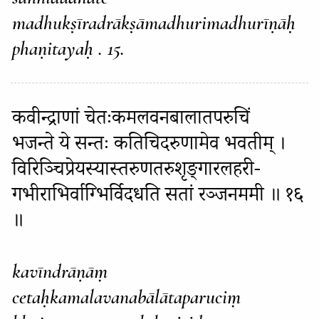
madhukṣīradrākṣāmadhurimadhurīṇāḥ
phaṇitayaḥ . 15.
कवीन्द्राणां चेतःकमलवनबालातपरुचिं
भजन्ते ये सन्तः कतिचिदरुणामेव भवतीम् ।
विरिञ्चिप्रेयस्यास्तरुणतरुशृङ्गारलहरी-
गभीराभिर्वाग्भिर्विदधति सतां रञ्जनममी ॥ १६
॥
kavīndrāṇāṃ
cetaḥkamalavanabālātaparuciṃ