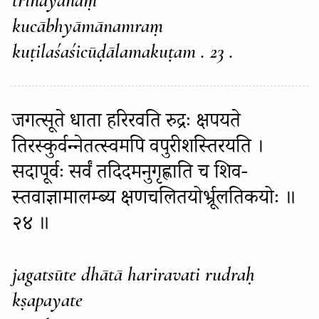
kucābhyāmānamraṃ
kuṭilaśaśicūḍālamakuṭam . 23 .
जगत्सूते धाता हरिरवति रुद्रः क्षपयते
तिरस्कुर्वन्नेतत्स्वमपि वपुरीशस्तिरयति ।
सदापूर्वः सर्वं तदिदमनुगृह्णाति च शिव-
स्तवाज्ञामालम्ब्य क्षणचलितयोर्भ्रूलतिकयोः ॥
२४ ॥
jagatsūte dhātā hariravati rudraḥ
kṣapayate