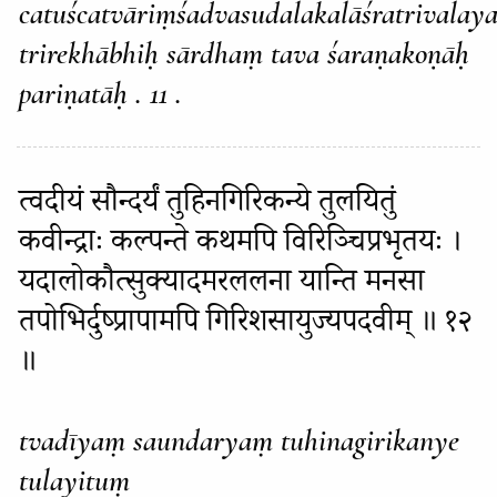
catuścatvāriṃśadvasudalakalāśratrivalaya
trirekhābhiḥ sārdhaṃ tava śaraṇakoṇāḥ
pariṇatāḥ . 11 .
त्वदीयं सौन्दर्यं तुहिनगिरिकन्ये तुलयितुं
कवीन्द्राः कल्पन्ते कथमपि विरिञ्चिप्रभृतयः ।
यदालोकौत्सुक्यादमरललना यान्ति मनसा
तपोभिर्दुष्प्रापामपि गिरिशसायुज्यपदवीम् ॥ १२
॥
tvadīyaṃ saundaryaṃ tuhinagirikanye
tulayituṃ